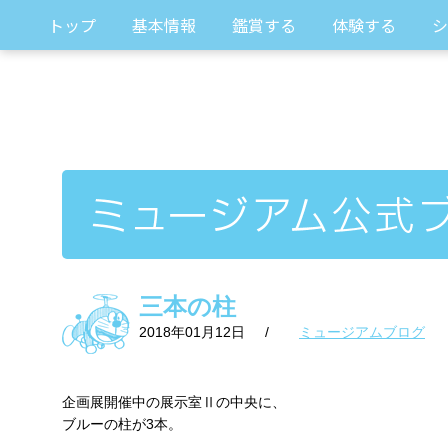
トップ
基本情報
鑑賞する
体験する
シ
三本の柱
2018年01月12日
/
ミュージアムブログ
企画展開催中の展示室Ⅱの中央に、
ブルーの柱が3本。