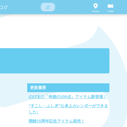
ログ
JP
EN
SC
更新履歴
のび太の「奇跡の100点」アイテム新登場！
“すこし・ふしぎ”な卓上カレンダーができま
した♪
開館15周年記念アイテム発売！