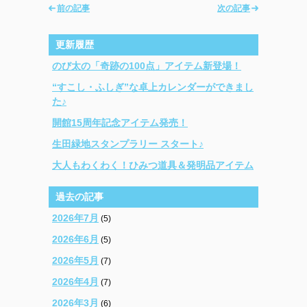
前の記事
次の記事
更新履歴
のび太の「奇跡の100点」アイテム新登場！
“すこし・ふしぎ”な卓上カレンダーができまし
た♪
開館15周年記念アイテム発売！
生田緑地スタンプラリー スタート♪
大人もわくわく！ひみつ道具＆発明品アイテム
過去の記事
2026年7月
(5)
2026年6月
(5)
2026年5月
(7)
2026年4月
(7)
2026年3月
(6)