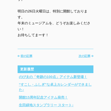
明日の26日火曜日は、特別に開館しておりま
す。
年末のミュージアムを、どうぞお楽しみくださ
い！
お待ちしてまーす！
前の記事
次の記事
更新履歴
のび太の「奇跡の100点」アイテム新登場！
“すこし・ふしぎ”な卓上カレンダーができまし
た♪
開館15周年記念アイテム発売！
生田緑地スタンプラリー スタート♪