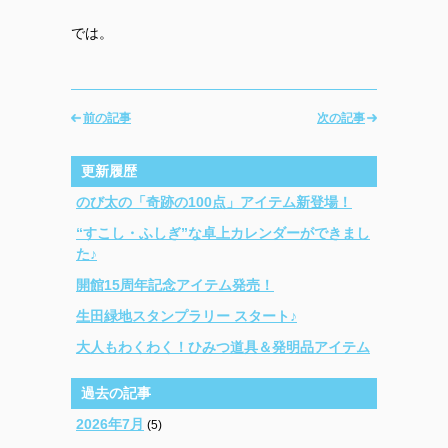
では。
前の記事
次の記事
更新履歴
のび太の「奇跡の100点」アイテム新登場！
“すこし・ふしぎ”な卓上カレンダーができまし
た♪
開館15周年記念アイテム発売！
生田緑地スタンプラリー スタート♪
大人もわくわく！ひみつ道具＆発明品アイテム
過去の記事
2026年7月
(5)