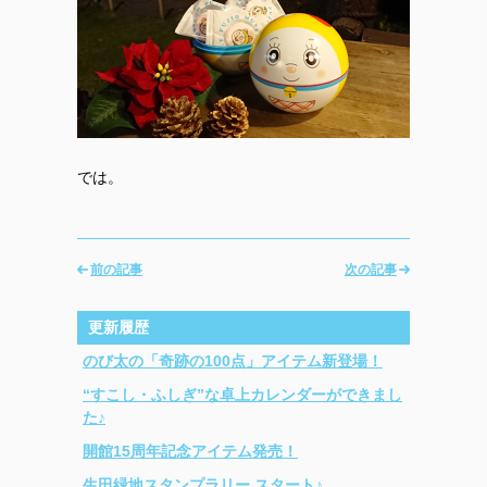
では。
前の記事
次の記事
更新履歴
のび太の「奇跡の100点」アイテム新登場！
“すこし・ふしぎ”な卓上カレンダーができまし
た♪
開館15周年記念アイテム発売！
生田緑地スタンプラリー スタート♪