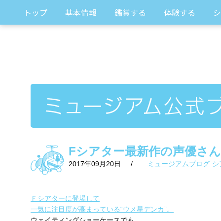
トップ
基本情報
鑑賞する
体験する
シ
Fシアター最新作の声優さん
2017年09月20日
/
ミュージアムブログ
シ
Ｆシアターに登場して
一気に注目度が高まっている“ウメ星デンカ”。
ウェイティングショーケースでも