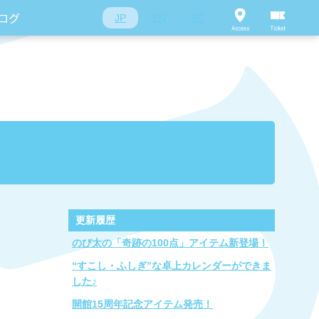
ログ
JP
EN
SC
更新履歴
のび太の「奇跡の100点」アイテム新登場！
“すこし・ふしぎ”な卓上カレンダーができま
した♪
開館15周年記念アイテム発売！