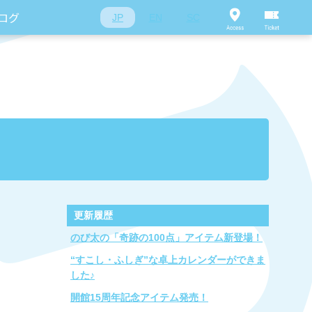
ログ
JP
EN
SC
更新履歴
のび太の「奇跡の100点」アイテム新登場！
“すこし・ふしぎ”な卓上カレンダーができま
した♪
開館15周年記念アイテム発売！