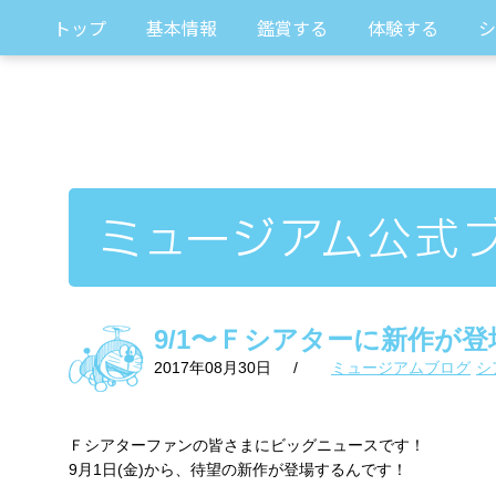
トップ
基本情報
鑑賞する
体験する
シ
9/1〜Ｆシアターに新作が登
2017年08月30日
/
ミュージアムブログ
シ
Ｆシアターファンの皆さまにビッグニュースです！
9月1日(金)から、待望の新作が登場するんです！