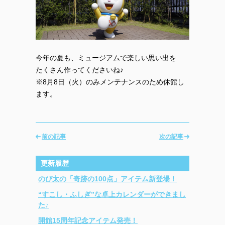
今年の夏も、ミュージアムで楽しい思い出を
たくさん作ってくださいね♪
※8月8日（火）のみメンテナンスのため休館し
ます。
前の記事
次の記事
更新履歴
のび太の「奇跡の100点」アイテム新登場！
“すこし・ふしぎ”な卓上カレンダーができまし
た♪
開館15周年記念アイテム発売！