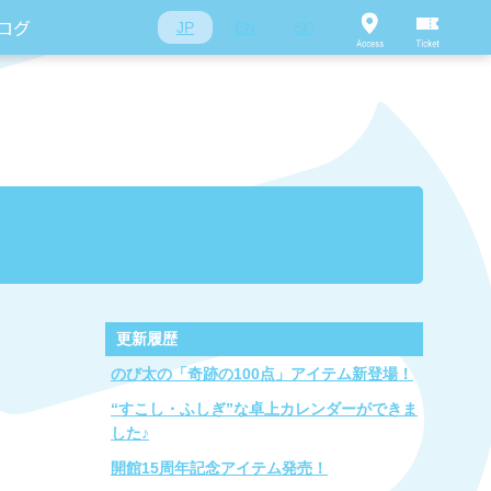
ログ
JP
EN
SC
更新履歴
のび太の「奇跡の100点」アイテム新登場！
“すこし・ふしぎ”な卓上カレンダーができま
した♪
開館15周年記念アイテム発売！