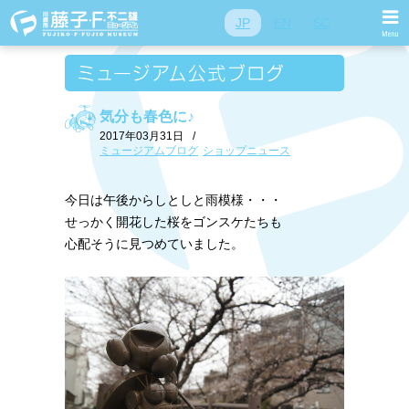
JP
EN
SC
気分も春色に♪
2017年03月31日
/
ミュージアムブログ
ショップニュース
今日は午後からしとしと雨模様・・・
せっかく開花した桜をゴンスケたちも
心配そうに見つめていました。