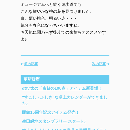
ミュージアムへと続く遊歩道でも
こんな鮮やかな桃の花を見つけました。
白、薄い桃色、明るい赤・・・
気分も春色になっちゃいますね。
お天気に関わらず徒歩での来館もオススメです
よ♪
前の記事
次の記事
更新履歴
のび太の「奇跡の100点」アイテム新登場！
“すこし・ふしぎ”な卓上カレンダーができまし
た♪
開館15周年記念アイテム発売！
生田緑地スタンプラリー スタート♪