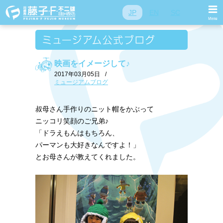
JP
EN
SC
映画をイメージして♪
2017年03月05日
/
ミュージアムブログ
叔母さん手作りのニット帽をかぶって
ニッコリ笑顔のご兄弟♪
「ドラえもんはもちろん、
パーマンも大好きなんですよ！」
とお母さんが教えてくれました。