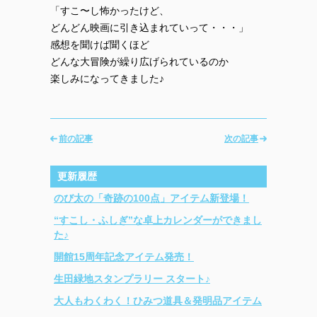
「すこ〜し怖かったけど、
どんどん映画に引き込まれていって・・・」
感想を聞けば聞くほど
どんな大冒険が繰り広げられているのか
楽しみになってきました♪
前の記事
次の記事
更新履歴
のび太の「奇跡の100点」アイテム新登場！
“すこし・ふしぎ”な卓上カレンダーができまし
た♪
開館15周年記念アイテム発売！
生田緑地スタンプラリー スタート♪
大人もわくわく！ひみつ道具＆発明品アイテム