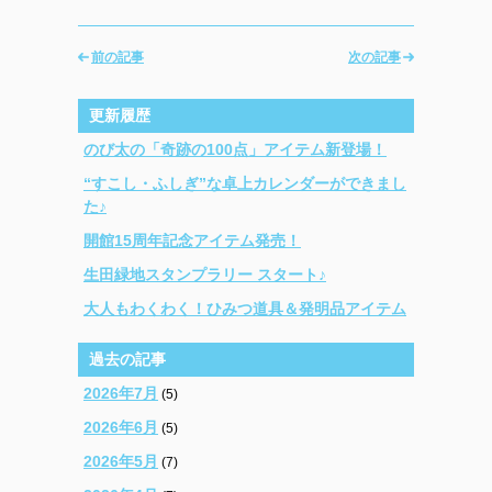
前の記事
次の記事
更新履歴
のび太の「奇跡の100点」アイテム新登場！
“すこし・ふしぎ”な卓上カレンダーができまし
た♪
開館15周年記念アイテム発売！
生田緑地スタンプラリー スタート♪
大人もわくわく！ひみつ道具＆発明品アイテム
過去の記事
2026年7月
(5)
2026年6月
(5)
2026年5月
(7)