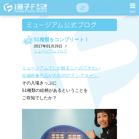
JP
EN
SC
51種類をコンプリート！
2017年01月29日
/
ミュージアムブログ
ミュージアムでしか観ることのできない
短編映像作品が大好評の“Ｆシアター”。
その入場きっぷに
51種類の絵柄があるということを
ご存知でしたか？