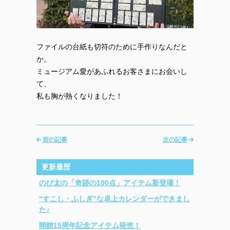
ファイルの台紙も切符のために手作りなんだと
か。
ミュージアム愛があふれるお客さまにお会いし
て、
私も胸が熱くなりました！
前の記事
次の記事
更新履歴
のび太の「奇跡の100点」アイテム新登場！
“すこし・ふしぎ”な卓上カレンダーができまし
た♪
開館15周年記念アイテム発売！