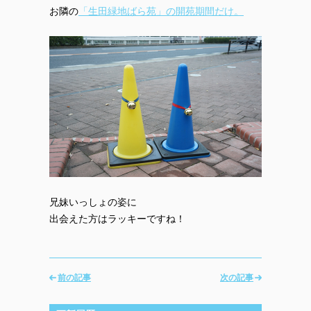
お隣の
「生田緑地ばら苑」の開苑期間だけ。
兄妹いっしょの姿に
出会えた方はラッキーですね！
前の記事
次の記事