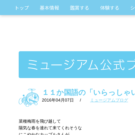
トップ
基本情報
鑑賞する
体験する
シ
１１か国語の「いらっしゃ
2016年04月07日
/
ミュージアムブログ
菜種梅雨を飛び越して
陽気な春を連れて来てくれそうな
にこやかなカップルさんが