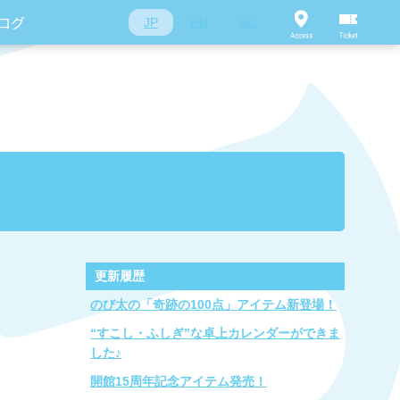
ログ
JP
EN
SC
更新履歴
のび太の「奇跡の100点」アイテム新登場！
“すこし・ふしぎ”な卓上カレンダーができま
した♪
開館15周年記念アイテム発売！