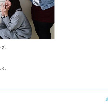
ープ。
よう、