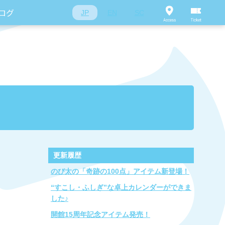
ログ
JP
EN
SC
更新履歴
のび太の「奇跡の100点」アイテム新登場！
“すこし・ふしぎ”な卓上カレンダーができま
した♪
開館15周年記念アイテム発売！