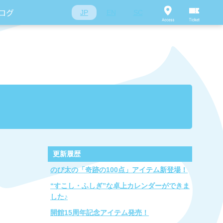
ログ
JP
EN
SC
更新履歴
のび太の「奇跡の100点」アイテム新登場！
“すこし・ふしぎ”な卓上カレンダーができま
した♪
開館15周年記念アイテム発売！