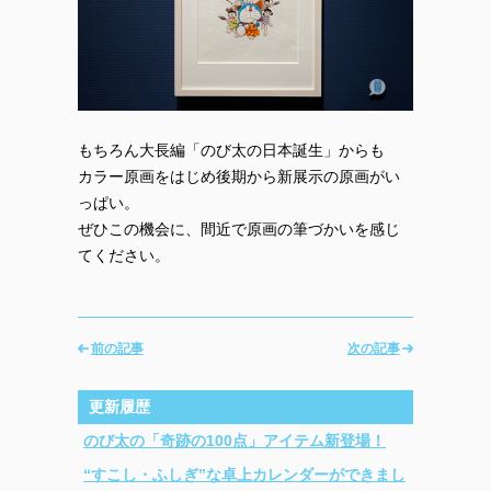
もちろん大長編「のび太の日本誕生」からも
カラー原画をはじめ後期から新展示の原画がい
っぱい。
ぜひこの機会に、間近で原画の筆づかいを感じ
てください。
前の記事
次の記事
更新履歴
のび太の「奇跡の100点」アイテム新登場！
“すこし・ふしぎ”な卓上カレンダーができまし