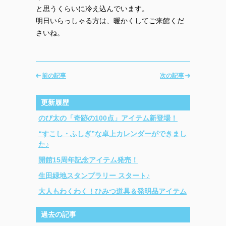
と思うくらいに冷え込んでいます。
明日いらっしゃる方は、暖かくしてご来館くだ
さいね。
前の記事
次の記事
更新履歴
のび太の「奇跡の100点」アイテム新登場！
“すこし・ふしぎ”な卓上カレンダーができまし
た♪
開館15周年記念アイテム発売！
生田緑地スタンプラリー スタート♪
大人もわくわく！ひみつ道具＆発明品アイテム
過去の記事