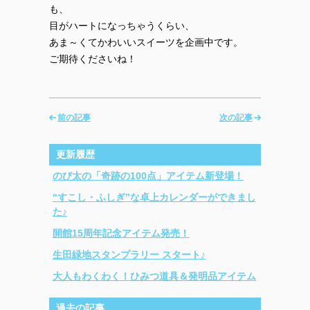
も、
目がハートになっちゃうくらい、
あま～くてかわいいスイーツを企画中です。
ご期待くださいね！
前の記事
次の記事
更新履歴
のび太の「奇跡の100点」アイテム新登場！
“すこし・ふしぎ”な卓上カレンダーができまし
た♪
開館15周年記念アイテム発売！
生田緑地スタンプラリー スタート♪
大人もわくわく！ひみつ道具＆発明品アイテム
過去の記事