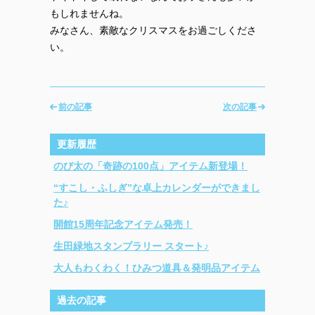
もしれませんね。
みなさん、素敵なクリスマスをお過ごしくださ
い。
前の記事
次の記事
更新履歴
のび太の「奇跡の100点」アイテム新登場！
“すこし・ふしぎ”な卓上カレンダーができまし
た♪
開館15周年記念アイテム発売！
生田緑地スタンプラリー スタート♪
大人もわくわく！ひみつ道具＆発明品アイテム
過去の記事