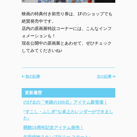
映画の特典付き前売り券は、1Fのショップでも
絶賛発売中です。
店内の原画展特設コーナーには、こんなインフ
ォメーションも！
現在公開中の原画展とあわせて、ぜひチェック
してみてくださいね♪
前の記事
次の記事
更新履歴
のび太の「奇跡の100点」アイテム新登場！
“すこし・ふしぎ”な卓上カレンダーができまし
た♪
開館15周年記念アイテム発売！
生田緑地スタンプラリー スタート♪