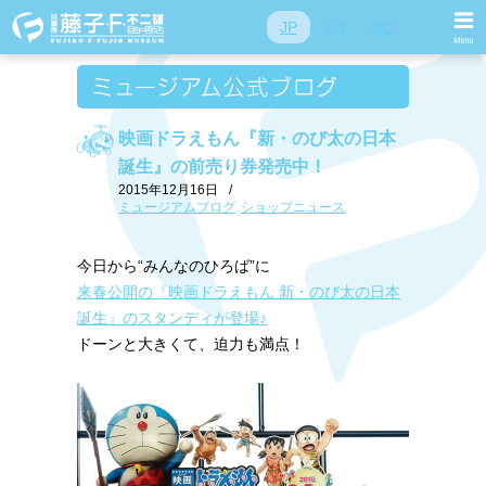
JP
EN
SC
映画ドラえもん『新・のび太の日本
誕生』の前売り券発売中！
2015年12月16日
/
ミュージアムブログ
ショップニュース
今日から“みんなのひろば”に
来春公開の『映画ドラえもん 新・のび太の日本
誕生』のスタンディが登場♪
ドーンと大きくて、迫力も満点！