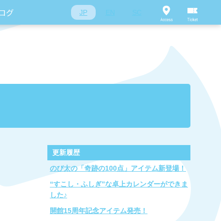
ログ
JP
EN
SC
更新履歴
のび太の「奇跡の100点」アイテム新登場！
“すこし・ふしぎ”な卓上カレンダーができま
した♪
開館15周年記念アイテム発売！