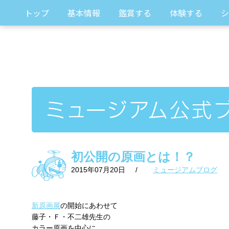
トップ
基本情報
鑑賞する
体験する
シ
初公開の原画とは！？
2015年07月20日
/
ミュージアムブログ
新原画展
の開始にあわせて
藤子・Ｆ・不二雄先生の
カラー原画を中心に