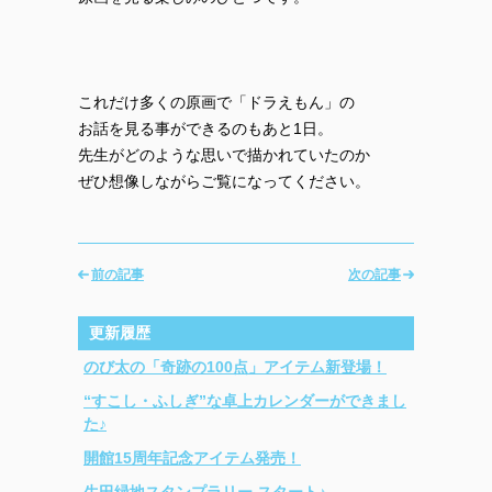
これだけ多くの原画で「ドラえもん」の
お話を見る事ができるのもあと1日。
先生がどのような思いで描かれていたのか
ぜひ想像しながらご覧になってください。
前の記事
次の記事
更新履歴
のび太の「奇跡の100点」アイテム新登場！
“すこし・ふしぎ”な卓上カレンダーができまし
た♪
開館15周年記念アイテム発売！
生田緑地スタンプラリー スタート♪