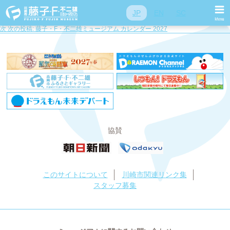
投稿ナビゲーション
前
前の投稿:
ひみつ道具デザインカラビナ付きケース
JP
EN
SC
発明品デザインカラビナ付きケース
次
次の投稿:
藤子・F・不二雄ミュージアム カレンダー 2027
協賛
このサイトについて
川崎市関連リンク集
スタッフ募集