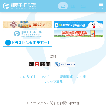
投稿ナビゲーション
前
前の投稿:
CAPAポーチM（ドラミ）／L（ドラえもん）
JP
EN
SC
次
次の投稿:
ジャイアンズベースボールシャツ
協賛
このサイトについて
川崎市関連リンク集
スタッフ募集
ミュージアムに関するお問い合わせ