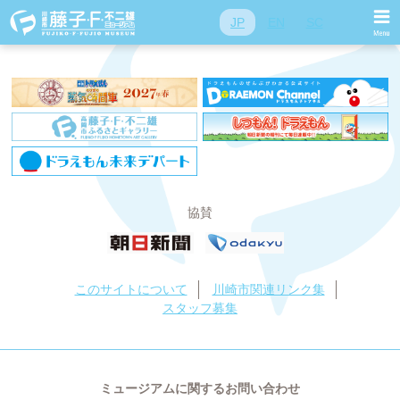
投稿ナビゲーション
前
前の投稿:
2021年2月
JP
EN
SC
次
次の投稿:
2021年4月
協賛
このサイトについて
川崎市関連リンク集
スタッフ募集
ミュージアムに関するお問い合わせ