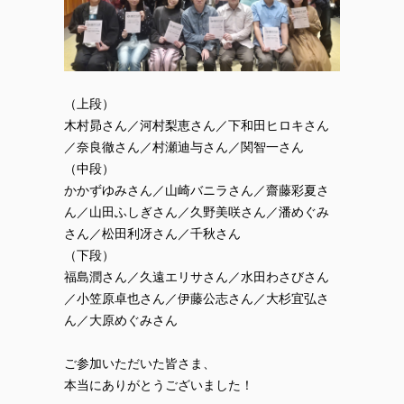
（上段）
木村昴さん／河村梨恵さん／下和田ヒロキさん
／奈良徹さん／村瀬迪与さん／関智一さん
（中段）
かかずゆみさん／山崎バニラさん／齋藤彩夏さ
ん／山田ふしぎさん／久野美咲さん／潘めぐみ
さん／松田利冴さん／千秋さん
（下段）
福島潤さん／久遠エリサさん／水田わさびさん
／小笠原卓也さん／伊藤公志さん／大杉宜弘さ
ん／大原めぐみさん
ご参加いただいた皆さま、
本当にありがとうございました！