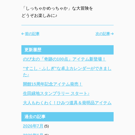
「しっちゃかめっちゃか」な大冒険を
どうぞお楽しみに♪
前の記事
次の記事
更新履歴
のび太の「奇跡の100点」アイテム新登場！
“すこし・ふしぎ”な卓上カレンダーができまし
た♪
開館15周年記念アイテム発売！
生田緑地スタンプラリー スタート♪
大人もわくわく！ひみつ道具＆発明品アイテム
過去の記事
2026年7月
(5)