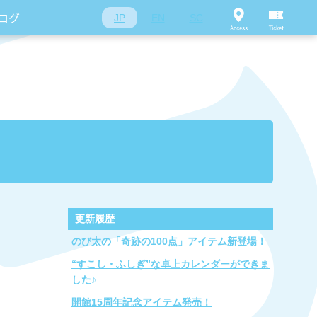
ログ
JP
EN
SC
更新履歴
のび太の「奇跡の100点」アイテム新登場！
“すこし・ふしぎ”な卓上カレンダーができま
した♪
開館15周年記念アイテム発売！