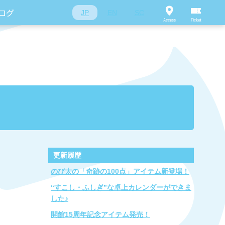
ログ
JP
EN
SC
更新履歴
のび太の「奇跡の100点」アイテム新登場！
“すこし・ふしぎ”な卓上カレンダーができま
した♪
開館15周年記念アイテム発売！