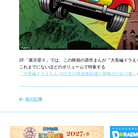
2F「展示室Ⅱ」では、この映画の原作まんが『大長編ドラえ
これまでにないほどのボリュームで特集する
『大長編ドラえもん のび太の海底鬼岩城と冒険のひみつ展』
前の記事