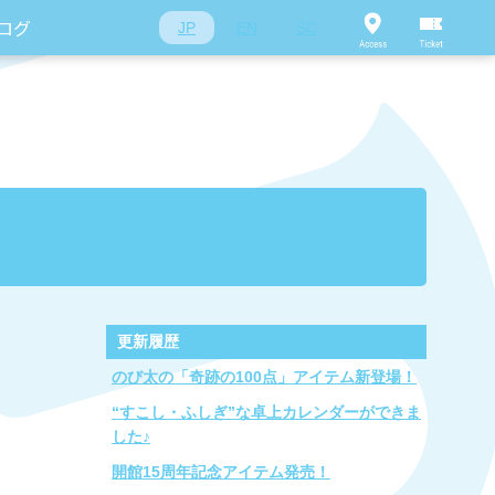
ログ
JP
EN
SC
更新履歴
のび太の「奇跡の100点」アイテム新登場！
“すこし・ふしぎ”な卓上カレンダーができま
した♪
開館15周年記念アイテム発売！