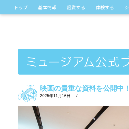
トップ
基本情報
鑑賞する
体験する
シ
映画の貴重な資料を公開中
2025年11月16日
/