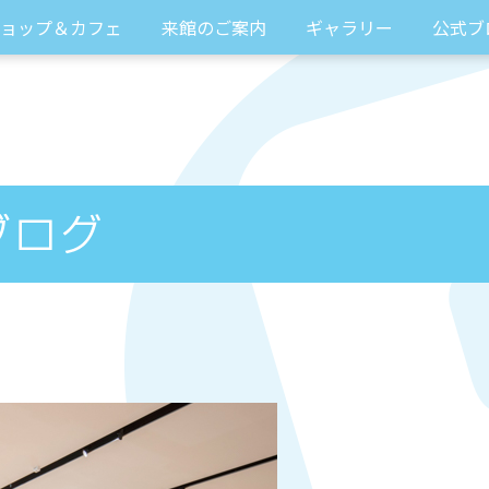
ョップ＆カフェ
来館のご案内
ギャラリー
公式ブ
！