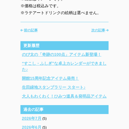
※価格は税込みです。
※ラテアートドリンクの絵柄は選べません。
前の記事
次の記事
更新履歴
のび太の「奇跡の100点」アイテム新登場！
“すこし・ふしぎ”な卓上カレンダーができまし
た♪
開館15周年記念アイテム発売！
生田緑地スタンプラリー スタート♪
大人もわくわく！ひみつ道具＆発明品アイテム
過去の記事
2026年7月
(5)
2026年6月
(5)